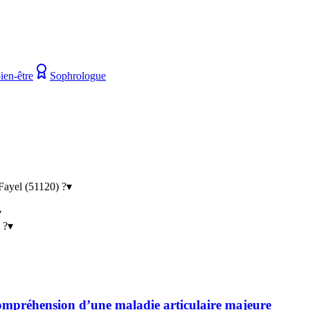
ien-être
Sophrologue
Fayel (51120) ?
▾
▾
 ?
▾
 compréhension d’une maladie articulaire majeure