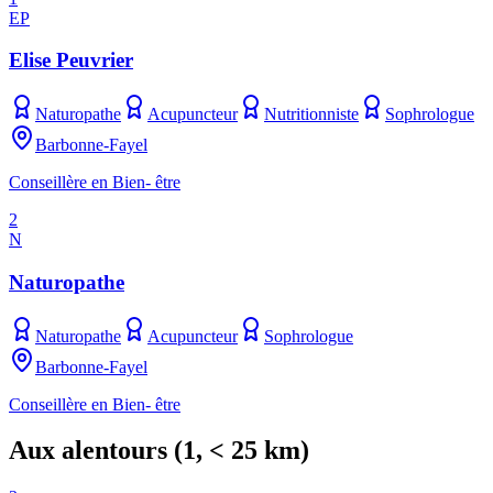
EP
Elise Peuvrier
Naturopathe
Acupuncteur
Nutritionniste
Sophrologue
Barbonne-Fayel
Conseillère en Bien- être
2
N
Naturopathe
Naturopathe
Acupuncteur
Sophrologue
Barbonne-Fayel
Conseillère en Bien- être
Aux alentours
(
1
, < 25 km)