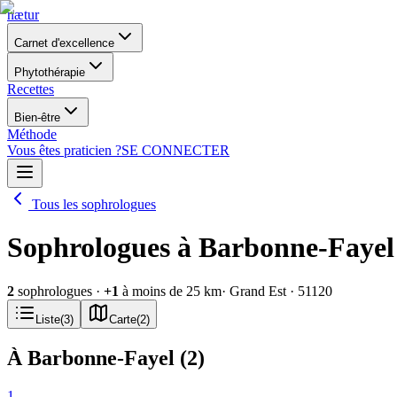
nætur
Carnet d'excellence
Phytothérapie
Recettes
Bien-être
Méthode
Vous êtes praticien ?
SE CONNECTER
Tous les sophrologues
Sophrologues à Barbonne-Fayel
2
sophrologues
·
+
1
à moins de 25 km
· Grand Est
· 51120
Liste
(
3
)
Carte
(
2
)
À Barbonne-Fayel
(
2
)
1