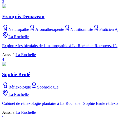
3
François Demazeau
Naturopathe
Aromathérapeute
Nutritionniste
Praticien 
La Rochelle
Explorez les bienfaits de la naturopathie à La Rochelle. Retrouvez l'équ
Aussi à
La Rochelle
4
Sophie Brulé
Réflexologue
Sophrologue
La Rochelle
Cabinet de réflexologie plantaire à La Rochelle | Sophie Brulé réflex
Aussi à
La Rochelle
5