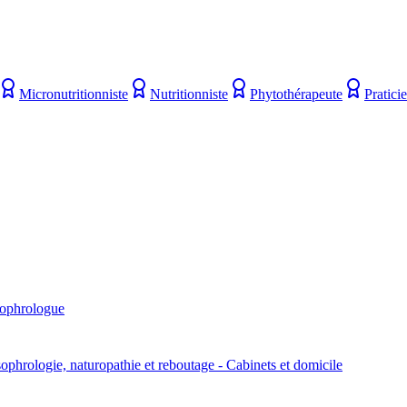
Micronutritionniste
Nutritionniste
Phytothérapeute
Pratici
ophrologue
ophrologie, naturopathie et reboutage - Cabinets et domicile