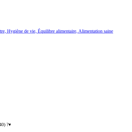
re, Hygiène de vie, Équilibre alimentaire, Alimentation saine
40) ?
▾