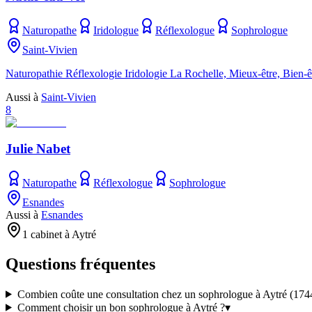
Naturopathe
Iridologue
Réflexologue
Sophrologue
Saint-Vivien
Naturopathie Réflexologie Iridologie La Rochelle, Mieux-être, Bien-êt
Aussi à
Saint-Vivien
8
Julie Nabet
Naturopathe
Réflexologue
Sophrologue
Esnandes
Aussi à
Esnandes
1 cabinet à Aytré
Questions fréquentes
Combien coûte une consultation chez un sophrologue à Aytré (174
Comment choisir un bon sophrologue à Aytré ?
▾