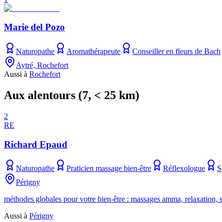
Marie del Pozo
Naturopathe
Aromathérapeute
Conseiller en fleurs de Bach
Aytré, Rochefort
Aussi à
Rochefort
Aux alentours
(
7
, < 25 km)
2
RE
Richard Epaud
Naturopathe
Praticien massage bien-être
Réflexologue
S
Périgny
méthodes globales pour votre bien-être : massages amma, relaxation, s
Aussi à
Périgny