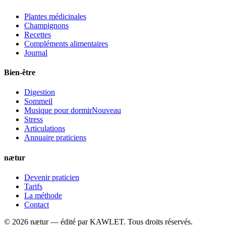
Plantes médicinales
Champignons
Recettes
Compléments alimentaires
Journal
Bien-être
Digestion
Sommeil
Musique pour dormir
Nouveau
Stress
Articulations
Annuaire praticiens
nætur
Devenir praticien
Tarifs
La méthode
Contact
©
2026
nætur — édité par
KAWLET
. Tous droits réservés.