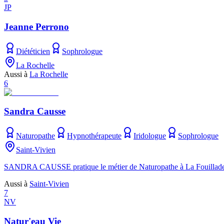
JP
Jeanne Perrono
Diététicien
Sophrologue
La Rochelle
Aussi à
La Rochelle
6
Sandra Causse
Naturopathe
Hypnothérapeute
Iridologue
Sophrologue
Saint-Vivien
SANDRA CAUSSE pratique le métier de Naturopathe à La Fouillade et e
Aussi à
Saint-Vivien
7
NV
Natur'eau Vie