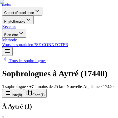
nætur
Carnet d'excellence
Phytothérapie
Recettes
Bien-être
Méthode
Vous êtes praticien ?
SE CONNECTER
Tous les sophrologues
Sophrologues à Aytré (17440)
1
sophrologue
·
+
7
à moins de 25 km
· Nouvelle-Aquitaine
· 17440
Liste
(
8
)
Carte
(
1
)
À Aytré
(
1
)
1