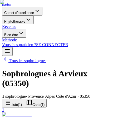
nætur
Carnet d'excellence
Phytothérapie
Recettes
Bien-être
Méthode
Vous êtes praticien ?
SE CONNECTER
Tous les sophrologues
Sophrologues à Arvieux
(05350)
1
sophrologue
· Provence-Alpes-Côte d'Azur
· 05350
Liste
(
1
)
Carte
(
1
)
1