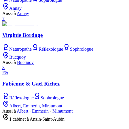
Naturopathe
Sophrologue
Annay
Aussi à
Annay
7
Virginie Bordage
Naturopathe
Réflexologue
Sophrologue
Bucquoy
Aussi à
Bucquoy
8
F&
Fabienne & Gaël Richez
Réflexologue
Sophrologue
Albert, Emmerin, Miraumont
Aussi à
Albert
·
Emmerin
·
Miraumont
1 cabinet à Anzin-Saint-Aubin