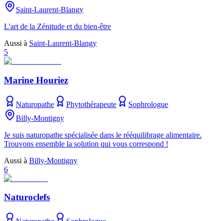
Saint-Laurent-Blangy
L'art de la Zénitude et du bien-être
Aussi à
Saint-Laurent-Blangy
5
Marine Houriez
Naturopathe
Phytothérapeute
Sophrologue
Billy-Montigny
Je suis naturopathe spécialisée dans le rééquilibrage alimentaire.
Trouvons ensemble la solution qui vous correspond !
Aussi à
Billy-Montigny
6
Naturoclefs