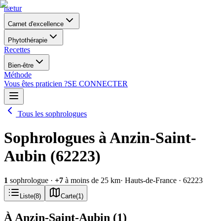
nætur
Carnet d'excellence
Phytothérapie
Recettes
Bien-être
Méthode
Vous êtes praticien ?
SE CONNECTER
Tous les sophrologues
Sophrologues à Anzin-Saint-
Aubin (62223)
1
sophrologue
·
+
7
à moins de 25 km
· Hauts-de-France
· 62223
Liste
(
8
)
Carte
(
1
)
À Anzin-Saint-Aubin
(
1
)