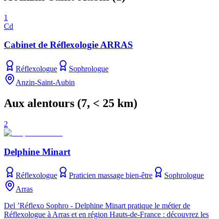
1
Cd
Cabinet de Réflexologie ARRAS
Réflexologue
Sophrologue
Anzin-Saint-Aubin
Aux alentours
(
7
, < 25 km)
2
Delphine Minart
Réflexologue
Praticien massage bien-être
Sophrologue
Arras
Del ’Réflexo Sophro - Delphine Minart pratique le métier de
Réflexologue à Arras et en région Hauts-de-France : découvrez les