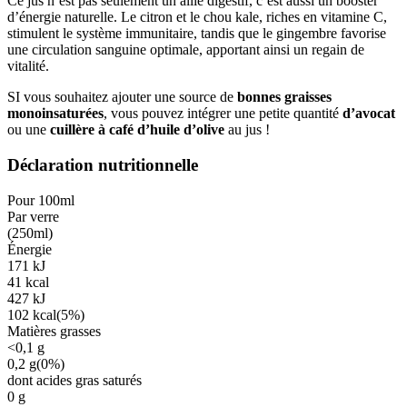
Ce jus n’est pas seulement un allié digestif, c’est aussi un booster
d’énergie naturelle. Le citron et le chou kale, riches en vitamine C,
stimulent le système immunitaire, tandis que le gingembre favorise
une circulation sanguine optimale, apportant ainsi un regain de
vitalité.
SI vous souhaitez ajouter une source de
bonnes graisses
monoinsaturées
, vous pouvez intégrer une petite quantité
d’avocat
ou une
cuillère à café d’huile d’olive
au jus !
Déclaration nutritionnelle
Pour 100ml
Par verre
(
250ml
)
Énergie
171
kJ
41
kcal
427
kJ
102
kcal
(
5%
)
Matières grasses
<0,1
g
0,2
g
(
0%
)
dont acides gras saturés
0
g