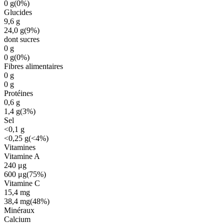
0
g
(
0%
)
Glucides
9,6
g
24,0
g
(
9%
)
dont sucres
0
g
0
g
(
0%
)
Fibres alimentaires
0
g
0
g
Protéines
0,6
g
1,4
g
(
3%
)
Sel
<0,1
g
<0,25
g
(
<4%
)
Vitamines
Vitamine A
240
μg
600
μg
(
75%
)
Vitamine C
15,4
mg
38,4
mg
(
48%
)
Minéraux
Calcium