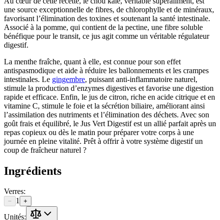
Au cœur de cette recette, le chou kale, véritable superaliment, est
une source exceptionnelle de fibres, de chlorophylle et de minéraux,
favorisant l’élimination des toxines et soutenant la santé intestinale.
Associé à la pomme, qui contient de la pectine, une fibre soluble
bénéfique pour le transit, ce jus agit comme un véritable régulateur
digestif.
La menthe fraîche, quant à elle, est connue pour son effet
antispasmodique et aide à réduire les ballonnements et les crampes
intestinales. Le
gingembre
, puissant anti-inflammatoire naturel,
stimule la production d’enzymes digestives et favorise une digestion
rapide et efficace. Enfin, le jus de citron, riche en acide citrique et en
vitamine C, stimule le foie et la sécrétion biliaire, améliorant ainsi
l’assimilation des nutriments et l’élimination des déchets. Avec son
goût frais et équilibré, le Jus Vert Digestif est un allié parfait après un
repas copieux ou dès le matin pour préparer votre corps à une
journée en pleine vitalité. Prêt à offrir à votre système digestif un
coup de fraîcheur naturel ?
Ingrédients
Verres
:
1
−
+
Unités: