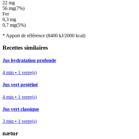
22
mg
56
mg
(
7%
)
Fer
0,3
mg
0,7
mg
(
5%
)
*
Apport de référence
(8400 kJ/2000 kcal)
Recettes similaires
Jus hydratation profonde
4
min •
1
verre(s)
Jus vert protéiné
4
min •
1
verre(s)
Jus vert classique
3
min •
1
verre(s)
nætur