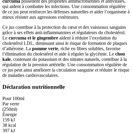
curcuma
possèdent des propriétés antimicrobiennes et antivirales,
qui aident à combattre les infections. Une consommation régulière
de ce jus peut renforcer les défenses naturelles et aider l’organisme à
mieux résister aux agressions extérieures.
Ce jus contribue à la protection du cœur et des vaisseaux sanguins
grâce à ses effets anti-inflammatoires et régulateurs du cholestérol.
Le
curcuma et le gingembre
aident à réduire l’oxydation du
cholestérol LDL, diminuant ainsi le risque de formation de plaques
d’athérome. La
pomme verte
, riche en fibres solubles, favorise
l’élimination du cholestérol et aide à réguler la glycémie. Le
chou
kale
, contenant du potassium et des nitrates naturels, contribue à la
régulation de la pression artérielle. Une consommation régulière de
ce jus peut ainsi améliorer la circulation sanguine et réduire le risque
de maladies cardiovasculaires.
Déclaration nutritionnelle
Pour 100ml
Par verre
(
250ml
)
Énergie
159
kJ
38
kcal
397
kJ