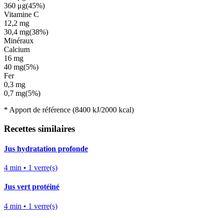
360
μg
(
45%
)
Vitamine C
12,2
mg
30,4
mg
(
38%
)
Minéraux
Calcium
16
mg
40
mg
(
5%
)
Fer
0,3
mg
0,7
mg
(
5%
)
*
Apport de référence
(8400 kJ/2000 kcal)
Recettes similaires
Jus hydratation profonde
4
min •
1
verre(s)
Jus vert protéiné
4
min •
1
verre(s)