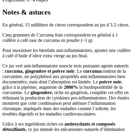
Notes & astuces
En général, 15 millilitres de citron correspondent au jus d’1/2 citron.
Cinq grammes de Curcuma frais correspondent en général à 1
cuillère à café rase de curcuma en poudre (~1 g)
Pour maximiser les bienfaits anti-inflammatoires, ajoutez une cuillère
à café d’huile d’olive extra vierge au jus final.
Ce jus vert anti-inflammatoire associe trois puissants agents naturels
:
curcuma, gingembre et poivre noir
. Le
curcuma
contient de la
curcumine, un polyphénol aux propriétés anti-inflammatoires bien
documentées, mais dont l’absorption est limitée. Le
poivre noir
,
grâce à la pipérine, augmente de
2000%
la biodisponibilité de la
curcumine. Le
gingembre
, riche en gingérols, complète cet effet en
réduisant la production de cytokines pro-inflammatoires. Des études
montrent que cette combinaison peut atténuer l’inflammation
chronique, impliquée dans des maladies comme l’arthrite, les
troubles digestifs et les maladies cardiovasculaires.
Grâce à ses ingrédients riches en
antioxydants et composés
détoxifiants
, ce jus stimule les mécanismes naturels d’élimination