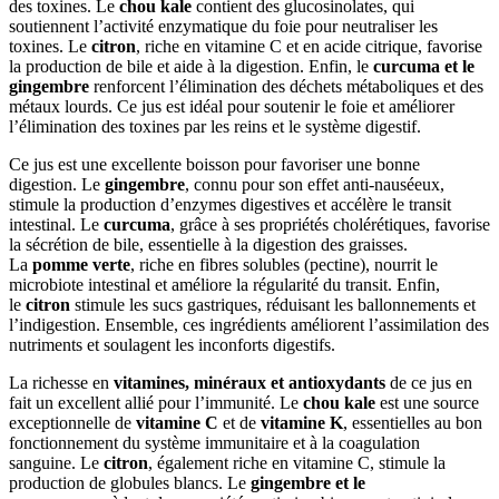
des toxines. Le
chou kale
contient des glucosinolates, qui
soutiennent l’activité enzymatique du foie pour neutraliser les
toxines. Le
citron
, riche en vitamine C et en acide citrique, favorise
la production de bile et aide à la digestion. Enfin, le
curcuma et le
gingembre
renforcent l’élimination des déchets métaboliques et des
métaux lourds. Ce jus est idéal pour soutenir le foie et améliorer
l’élimination des toxines par les reins et le système digestif.
Ce jus est une excellente boisson pour favoriser une bonne
digestion. Le
gingembre
, connu pour son effet anti-nauséeux,
stimule la production d’enzymes digestives et accélère le transit
intestinal. Le
curcuma
, grâce à ses propriétés cholérétiques, favorise
la sécrétion de bile, essentielle à la digestion des graisses.
La
pomme verte
, riche en fibres solubles (pectine), nourrit le
microbiote intestinal et améliore la régularité du transit. Enfin,
le
citron
stimule les sucs gastriques, réduisant les ballonnements et
l’indigestion. Ensemble, ces ingrédients améliorent l’assimilation des
nutriments et soulagent les inconforts digestifs.
La richesse en
vitamines, minéraux et antioxydants
de ce jus en
fait un excellent allié pour l’immunité. Le
chou kale
est une source
exceptionnelle de
vitamine C
et de
vitamine K
, essentielles au bon
fonctionnement du système immunitaire et à la coagulation
sanguine. Le
citron
, également riche en vitamine C, stimule la
production de globules blancs. Le
gingembre et le