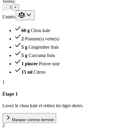
Verres
:
1
−
+
Unités:
60 g
Chou kale
2
Pomme(s) verte(s)
5 g
Gingembre frais
5 g
Curcuma frais
1 pincée
Poivre noir
15 ml
Citron
1
Étape 1
Lavez le chou kale et retirez les tiges dures.
Marquer comme terminé
2