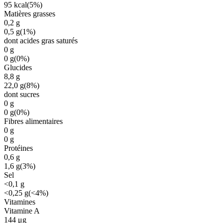
95
kcal
(
5%
)
Matières grasses
0,2
g
0,5
g
(
1%
)
dont acides gras saturés
0
g
0
g
(
0%
)
Glucides
8,8
g
22,0
g
(
8%
)
dont sucres
0
g
0
g
(
0%
)
Fibres alimentaires
0
g
0
g
Protéines
0,6
g
1,6
g
(
3%
)
Sel
<0,1
g
<0,25
g
(
<4%
)
Vitamines
Vitamine A
144
μg