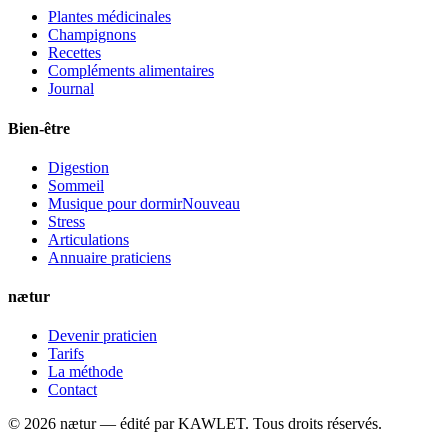
Plantes médicinales
Champignons
Recettes
Compléments alimentaires
Journal
Bien-être
Digestion
Sommeil
Musique pour dormir
Nouveau
Stress
Articulations
Annuaire praticiens
nætur
Devenir praticien
Tarifs
La méthode
Contact
©
2026
nætur — édité par
KAWLET
. Tous droits réservés.