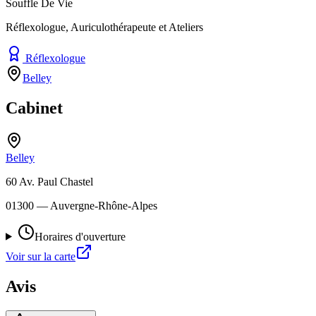
Souffle De Vie
Réflexologue, Auriculothérapeute et Ateliers
Réflexologue
Belley
Cabinet
Belley
60 Av. Paul Chastel
01300
— Auvergne-Rhône-Alpes
Horaires d'ouverture
Voir sur la carte
Avis