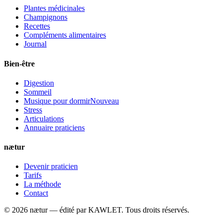
Plantes médicinales
Champignons
Recettes
Compléments alimentaires
Journal
Bien-être
Digestion
Sommeil
Musique pour dormir
Nouveau
Stress
Articulations
Annuaire praticiens
nætur
Devenir praticien
Tarifs
La méthode
Contact
©
2026
nætur — édité par
KAWLET
. Tous droits réservés.