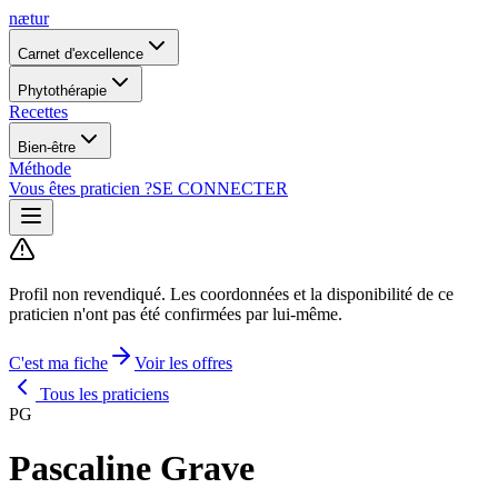
nætur
Carnet d'excellence
Phytothérapie
Recettes
Bien-être
Méthode
Vous êtes praticien ?
SE CONNECTER
Profil non revendiqué.
Les coordonnées et la disponibilité de ce
praticien n'ont pas été confirmées par lui-même.
C'est ma fiche
Voir les offres
Tous les praticiens
PG
Pascaline Grave