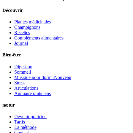
Découvrir
Plantes médicinales
Champignons
Recettes
Compléments alimentaires
Journal
Bien-être
Digestion
Sommeil
Musique pour dormir
Nouveau
Stress
Articulations
Annuaire praticiens
nætur
Devenir praticien
Tarifs
La méthode
Contact