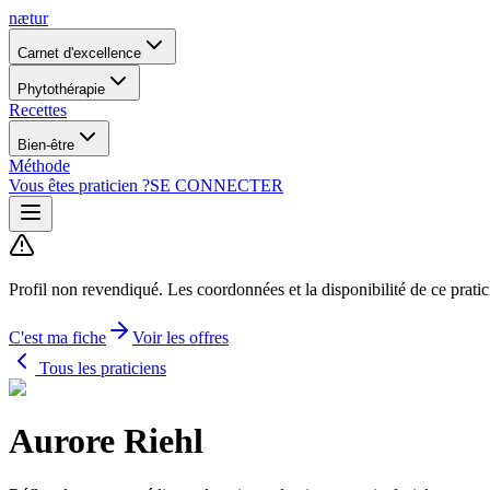
nætur
Carnet d'excellence
Phytothérapie
Recettes
Bien-être
Méthode
Vous êtes praticien ?
SE CONNECTER
Profil non revendiqué.
Les coordonnées et la disponibilité de ce prati
C'est ma fiche
Voir les offres
Tous les praticiens
Aurore Riehl