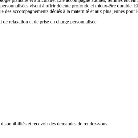
logie plantaire et auriculaire. Elle accompagne adultes, femmes enceintes
es personnalisées visent à offrir détente profonde et mieux-être durab
 que des accompagnements dédiés à la maternité et aux plus jeunes pour le
de relaxation et de prise en charge personnalisée.
 disponibilités et recevoir des demandes de rendez-vous.