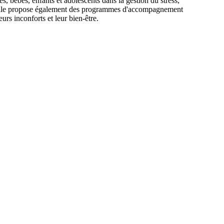
, bébés, enfants et adolescents dans la gestion du stress,
le. Elle propose également des programmes d'accompagnement
urs inconforts et leur bien-être.