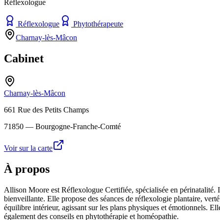
Réflexologue
Réflexologue
Phytothérapeute
Charnay-lès-Mâcon
Cabinet
Charnay-lès-Mâcon
661 Rue des Petits Champs
71850
— Bourgogne-Franche-Comté
Voir sur la carte
À propos
Allison Moore est Réflexologue Certifiée, spécialisée en périnatalité.
bienveillante. Elle propose des séances de réflexologie plantaire, verté
équilibre intérieur, agissant sur les plans physiques et émotionnels. 
également des conseils en phytothérapie et homéopathie.