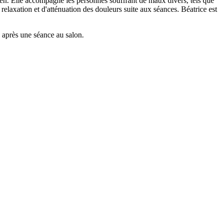
dien. Elle accompagne les personnes souffrant de maux divers, tels que
elaxation et d'atténuation des douleurs suite aux séances. Béatrice est
 après une séance au salon.