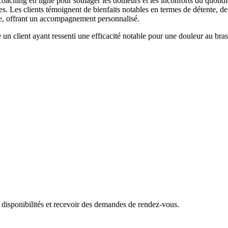
coaching en ligne pour soulager les douleurs et les inconforts du quoti
. Les clients témoignent de bienfaits notables en termes de détente, de r
te, offrant un accompagnement personnalisé.
n client ayant ressenti une efficacité notable pour une douleur au bras
 disponibilités et recevoir des demandes de rendez-vous.