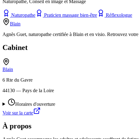
Naturopathe, Conseil en image et Massage
Naturopathe
Praticien massage bien-être
Réflexologue
Blain
Agnès Guet, naturopathe certifiée à Blain et en visio. Retrouvez votre 
Cabinet
Blain
6 Rte du Gavre
44130
— Pays de la Loire
Horaires d'ouverture
Voir sur la carte
À propos