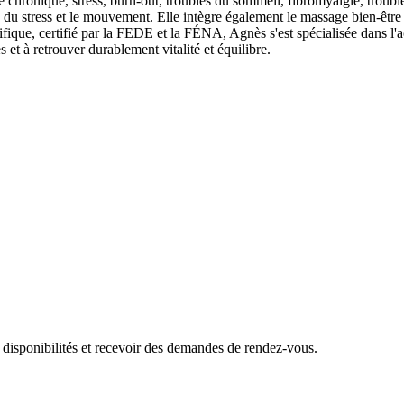
 chronique, stress, burn-out, troubles du sommeil, fibromyalgie, troubl
n du stress et le mouvement. Elle intègre également le massage bien-être e
entifique, certifié par la FEDE et la FÉNA, Agnès s'est spécialisée dan
 et à retrouver durablement vitalité et équilibre.
 disponibilités et recevoir des demandes de rendez-vous.