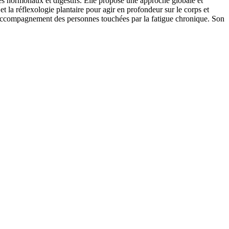
es hormonaux et digestifs. Elle propose une approche globale et
t la réflexologie plantaire pour agir en profondeur sur le corps et
s l'accompagnement des personnes touchées par la fatigue chronique. Son