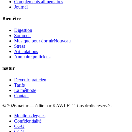
Compléments alimentaires
Journal
Bien-être
Digestion
Sommeil
Musique pour dormir
Nouveau
Stress
Articulations
Annuaire praticiens
nætur
Devenir praticien
Tarifs
La méthode
Contact
©
2026
nætur — édité par
KAWLET
. Tous droits réservés.
Mentions légales
Confidentialité
CGU
CGV