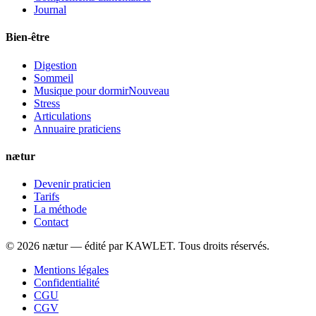
Journal
Bien-être
Digestion
Sommeil
Musique pour dormir
Nouveau
Stress
Articulations
Annuaire praticiens
nætur
Devenir praticien
Tarifs
La méthode
Contact
©
2026
nætur — édité par
KAWLET
. Tous droits réservés.
Mentions légales
Confidentialité
CGU
CGV