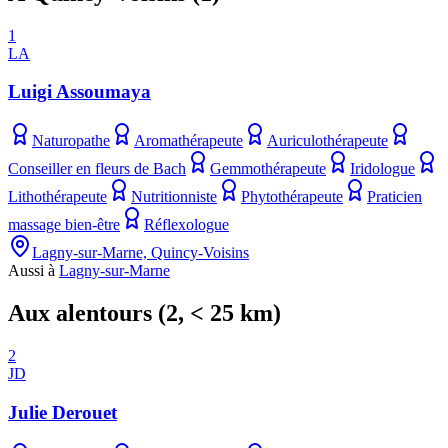
1
LA
Luigi Assoumaya
Naturopathe
Aromathérapeute
Auriculothérapeute
Conseiller en fleurs de Bach
Gemmothérapeute
Iridologue
Lithothérapeute
Nutritionniste
Phytothérapeute
Praticien
massage bien-être
Réflexologue
Lagny-sur-Marne, Quincy-Voisins
Aussi à
Lagny-sur-Marne
Aux alentours
(
2
, < 25 km)
2
JD
Julie Derouet