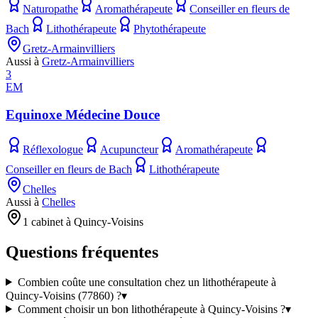
Naturopathe
Aromathérapeute
Conseiller en fleurs de
Bach
Lithothérapeute
Phytothérapeute
Gretz-Armainvilliers
Aussi à
Gretz-Armainvilliers
3
EM
Equinoxe Médecine Douce
Réflexologue
Acupuncteur
Aromathérapeute
Conseiller en fleurs de Bach
Lithothérapeute
Chelles
Aussi à
Chelles
1 cabinet à Quincy-Voisins
Questions fréquentes
Combien coûte une consultation chez un lithothérapeute à
Quincy-Voisins (77860) ?
▾
Comment choisir un bon lithothérapeute à Quincy-Voisins ?
▾