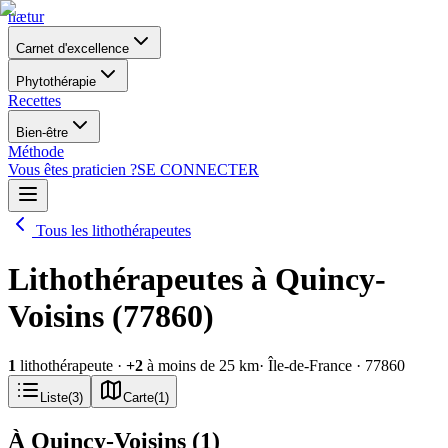
nætur
Carnet d'excellence
Phytothérapie
Recettes
Bien-être
Méthode
Vous êtes praticien ?
SE CONNECTER
Tous les lithothérapeutes
Lithothérapeutes à Quincy-
Voisins (77860)
1
lithothérapeute
·
+
2
à moins de 25 km
· Île-de-France
· 77860
Liste
(
3
)
Carte
(
1
)
À Quincy-Voisins
(
1
)