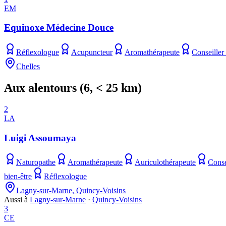
EM
Equinoxe Médecine Douce
Réflexologue
Acupuncteur
Aromathérapeute
Conseiller
Chelles
Aux alentours
(
6
, < 25 km)
2
LA
Luigi Assoumaya
Naturopathe
Aromathérapeute
Auriculothérapeute
Conse
bien-être
Réflexologue
Lagny-sur-Marne, Quincy-Voisins
Aussi à
Lagny-sur-Marne
·
Quincy-Voisins
3
CE