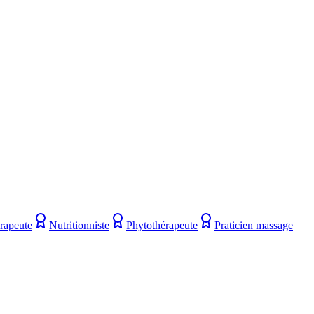
rapeute
Nutritionniste
Phytothérapeute
Praticien massage