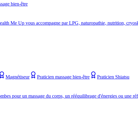
ssage bien-être
? Health Me Up vous accompagne par LPG, naturopathie, nutrition, cryos
Magnétiseur
Praticien massage bien-être
Praticien Shiatsu
bes pour un massage du corps, un rééquilibrage d'énergies ou une réfl