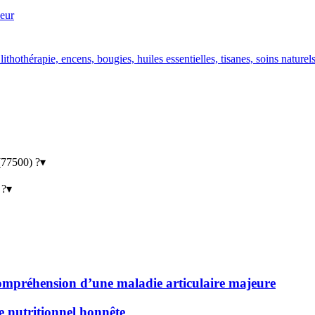
eur
ithothérapie, encens, bougies, huiles essentielles, tisanes, soins nature
(77500) ?
▾
 ?
▾
 compréhension d’une maladie articulaire majeure
de nutritionnel honnête