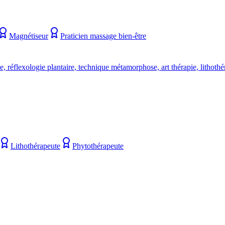
Magnétiseur
Praticien massage bien-être
e, réflexologie plantaire, technique métamorphose, art thérapie, lithothé
Lithothérapeute
Phytothérapeute