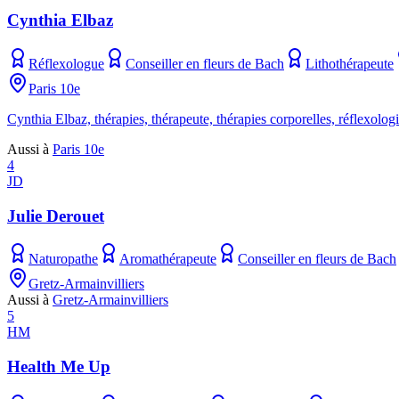
Cynthia Elbaz
Réflexologue
Conseiller en fleurs de Bach
Lithothérapeute
Paris 10e
Cynthia Elbaz, thérapies, thérapeute, thérapies corporelles, réflexologi
Aussi à
Paris 10e
4
JD
Julie Derouet
Naturopathe
Aromathérapeute
Conseiller en fleurs de Bach
Gretz-Armainvilliers
Aussi à
Gretz-Armainvilliers
5
HM
Health Me Up