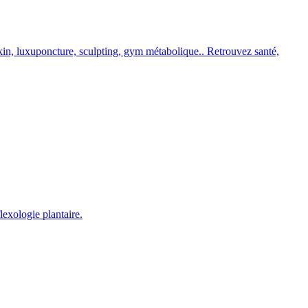
kin, luxuponcture, sculpting, gym métabolique.. Retrouvez santé,
exologie plantaire.