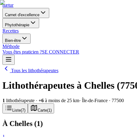
nætur
Carnet d'excellence
Phytothérapie
Recettes
Bien-être
Méthode
Vous êtes praticien ?
SE CONNECTER
Tous les lithothérapeutes
Lithothérapeutes à Chelles (775
1
lithothérapeute
·
+
6
à moins de 25 km
· Île-de-France
· 77500
Liste
(
7
)
Carte
(
1
)
À Chelles
(
1
)
1