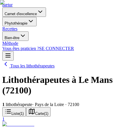
nætur
Carnet d'excellence
Phytothérapie
Recettes
Bien-être
Méthode
Vous êtes praticien ?
SE CONNECTER
Tous les lithothérapeutes
Lithothérapeutes à Le Mans
(72100)
1
lithothérapeute
· Pays de la Loire
· 72100
Liste
(
1
)
Carte
(
1
)
1