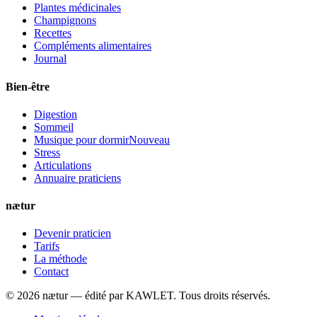
Plantes médicinales
Champignons
Recettes
Compléments alimentaires
Journal
Bien-être
Digestion
Sommeil
Musique pour dormir
Nouveau
Stress
Articulations
Annuaire praticiens
nætur
Devenir praticien
Tarifs
La méthode
Contact
©
2026
nætur — édité par
KAWLET
. Tous droits réservés.