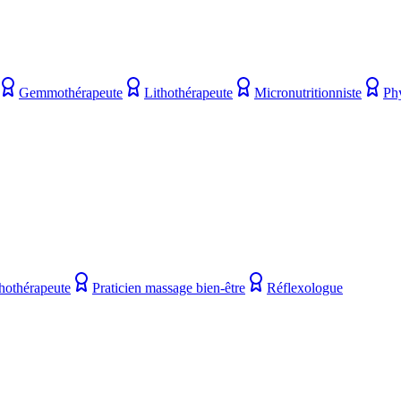
Gemmothérapeute
Lithothérapeute
Micronutritionniste
Ph
hothérapeute
Praticien massage bien-être
Réflexologue