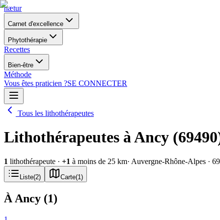
nætur
Carnet d'excellence
Phytothérapie
Recettes
Bien-être
Méthode
Vous êtes praticien ?
SE CONNECTER
Tous les lithothérapeutes
Lithothérapeutes à Ancy (69490
1
lithothérapeute
·
+
1
à moins de 25 km
· Auvergne-Rhône-Alpes
· 6
Liste
(
2
)
Carte
(
1
)
À Ancy
(
1
)
1