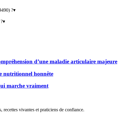
9490) ?
▾
 ?
▾
 compréhension d’une maladie articulaire majeure
de nutritionnel honnête
 qui marche vraiment
, recettes vivantes et praticiens de confiance.