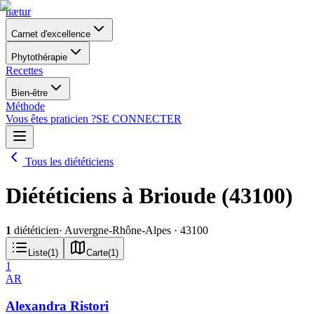
nætur
Carnet d'excellence
Phytothérapie
Recettes
Bien-être
Méthode
Vous êtes praticien ?
SE CONNECTER
Tous les diététiciens
Diététiciens à Brioude (43100)
1
diététicien
· Auvergne-Rhône-Alpes
· 43100
Liste
(
1
)
Carte
(
1
)
1
AR
Alexandra Ristori