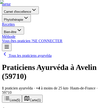
nætur
Carnet d'excellence
Phytothérapie
Recettes
Bien-être
Méthode
Vous êtes praticien ?
SE CONNECTER
Tous les praticiens ayurvéda
Praticiens Ayurvéda à Avelin
(59710)
1
praticien ayurvéda
·
+
4
à moins de 25 km
· Hauts-de-France
·
59710
Liste
(
5
)
Carte
(
1
)