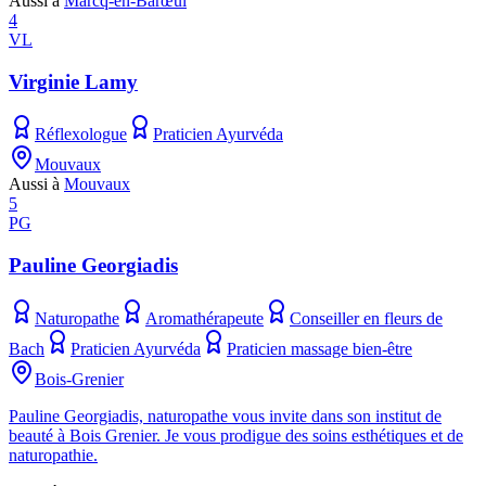
Aussi à
Marcq-en-Barœul
4
VL
Virginie Lamy
Réflexologue
Praticien Ayurvéda
Mouvaux
Aussi à
Mouvaux
5
PG
Pauline Georgiadis
Naturopathe
Aromathérapeute
Conseiller en fleurs de
Bach
Praticien Ayurvéda
Praticien massage bien-être
Bois-Grenier
Pauline Georgiadis, naturopathe vous invite dans son institut de
beauté à Bois Grenier. Je vous prodigue des soins esthétiques et de
naturopathie.