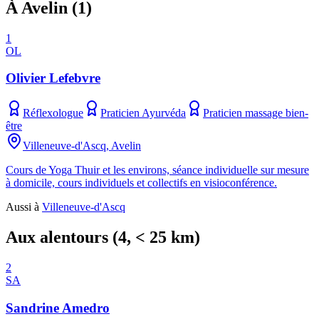
À Avelin
(
1
)
1
OL
Olivier Lefebvre
Réflexologue
Praticien Ayurvéda
Praticien massage bien-
être
Villeneuve-d'Ascq, Avelin
Cours de Yoga Thuir et les environs, séance individuelle sur mesure
à domicile, cours individuels et collectifs en visioconférence.
Aussi à
Villeneuve-d'Ascq
Aux alentours
(
4
, < 25 km)
2
SA
Sandrine Amedro