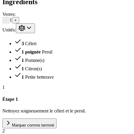
Ingrédients
Verres
:
1
−
+
Unités:
3
Céleri
1 poignée
Persil
1
Pomme(s)
1
Citron(s)
1
Petite betterave
1
Étape 1
Nettoyez soigneusement le céleri et le persil.
Marquer comme terminé
2