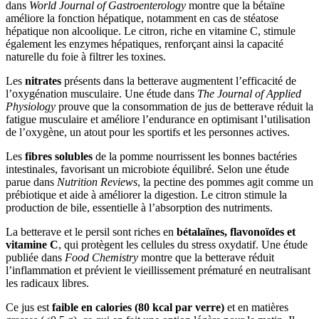
dans
World Journal of Gastroenterology
montre que la bétaïne
améliore la fonction hépatique, notamment en cas de stéatose
hépatique non alcoolique. Le citron, riche en vitamine C, stimule
également les enzymes hépatiques, renforçant ainsi la capacité
naturelle du foie à filtrer les toxines.
Les
nitrates
présents dans la betterave augmentent l’efficacité de
l’oxygénation musculaire. Une étude dans
The Journal of Applied
Physiology
prouve que la consommation de jus de betterave réduit la
fatigue musculaire et améliore l’endurance en optimisant l’utilisation
de l’oxygène, un atout pour les sportifs et les personnes actives.
Les
fibres solubles
de la pomme nourrissent les bonnes bactéries
intestinales, favorisant un microbiote équilibré. Selon une étude
parue dans
Nutrition Reviews
, la pectine des pommes agit comme un
prébiotique et aide à améliorer la digestion. Le citron stimule la
production de bile, essentielle à l’absorption des nutriments.
La betterave et le persil sont riches en
bétalaïnes, flavonoïdes et
vitamine C
, qui protègent les cellules du stress oxydatif. Une étude
publiée dans
Food Chemistry
montre que la betterave réduit
l’inflammation et prévient le vieillissement prématuré en neutralisant
les radicaux libres.
Ce jus est
faible en calories (80 kcal par verre)
et en matières