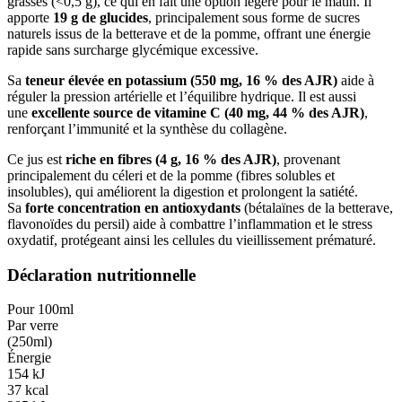
grasses (<0,5 g), ce qui en fait une option légère pour le matin. Il
apporte
19 g de glucides
, principalement sous forme de sucres
naturels issus de la betterave et de la pomme, offrant une énergie
rapide sans surcharge glycémique excessive.
Sa
teneur élevée en potassium (550 mg, 16 % des AJR)
aide à
réguler la pression artérielle et l’équilibre hydrique. Il est aussi
une
excellente source de vitamine C (40 mg, 44 % des AJR)
,
renforçant l’immunité et la synthèse du collagène.
Ce jus est
riche en fibres (4 g, 16 % des AJR)
, provenant
principalement du céleri et de la pomme (fibres solubles et
insolubles), qui améliorent la digestion et prolongent la satiété.
Sa
forte concentration en antioxydants
(bétalaïnes de la betterave,
flavonoïdes du persil) aide à combattre l’inflammation et le stress
oxydatif, protégeant ainsi les cellules du vieillissement prématuré.
Déclaration nutritionnelle
Pour 100ml
Par verre
(
250ml
)
Énergie
154
kJ
37
kcal