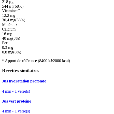
218
μg
544
μg
(
68%
)
Vitamine C
12,2
mg
30,4
mg
(
38%
)
Minéraux
Calcium
16
mg
40
mg
(
5%
)
Fer
0,3
mg
0,8
mg
(
6%
)
*
Apport de référence
(8400 kJ/2000 kcal)
Recettes similaires
Jus hydratation profonde
4
min •
1
verre(s)
Jus vert protéiné
4
min •
1
verre(s)