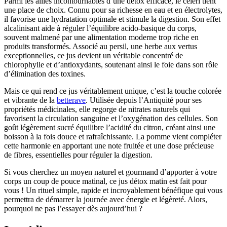
Parmi les alliés incontournables d’une détox efficace, le céleri tient
une place de choix. Connu pour sa richesse en eau et en électrolytes,
il favorise une hydratation optimale et stimule la digestion. Son effet
alcalinisant aide à réguler l’équilibre acido-basique du corps,
souvent malmené par une alimentation moderne trop riche en
produits transformés. Associé au persil, une herbe aux vertus
exceptionnelles, ce jus devient un véritable concentré de
chlorophylle et d’antioxydants, soutenant ainsi le foie dans son rôle
d’élimination des toxines.
Mais ce qui rend ce jus véritablement unique, c’est la touche colorée
et vibrante de la
betterave
. Utilisée depuis l’Antiquité pour ses
propriétés médicinales, elle regorge de nitrates naturels qui
favorisent la circulation sanguine et l’oxygénation des cellules. Son
goût légèrement sucré équilibre l’acidité du citron, créant ainsi une
boisson à la fois douce et rafraîchissante. La pomme vient compléter
cette harmonie en apportant une note fruitée et une dose précieuse
de fibres, essentielles pour réguler la digestion.
Si vous cherchez un moyen naturel et gourmand d’apporter à votre
corps un coup de pouce matinal, ce jus détox matin est fait pour
vous ! Un rituel simple, rapide et incroyablement bénéfique qui vous
permettra de démarrer la journée avec énergie et légèreté. Alors,
pourquoi ne pas l’essayer dès aujourd’hui ?