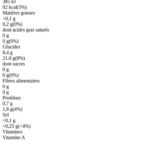
385
kJ
92
kcal
(
5%
)
Matières grasses
<0,1
g
0,2
g
(
0%
)
dont acides gras saturés
0
g
0
g
(
0%
)
Glucides
8,4
g
21,0
g
(
8%
)
dont sucres
0
g
0
g
(
0%
)
Fibres alimentaires
0
g
0
g
Protéines
0,7
g
1,8
g
(
4%
)
Sel
<0,1
g
<0,25
g
(
<4%
)
Vitamines
Vitamine A