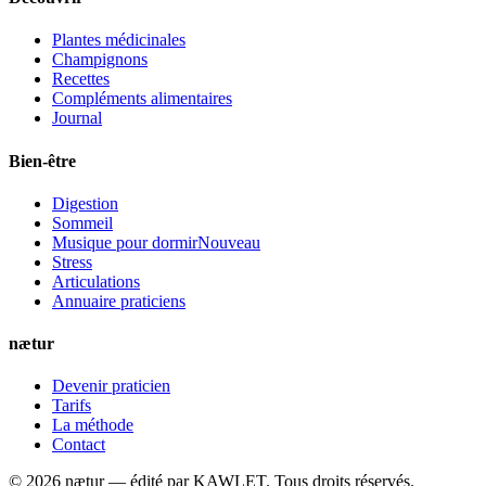
Plantes médicinales
Champignons
Recettes
Compléments alimentaires
Journal
Bien-être
Digestion
Sommeil
Musique pour dormir
Nouveau
Stress
Articulations
Annuaire praticiens
nætur
Devenir praticien
Tarifs
La méthode
Contact
©
2026
nætur — édité par
KAWLET
. Tous droits réservés.