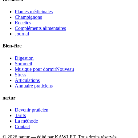
Plantes médicinales
Champignons
Recettes
Compléments alimentaires
Journal
Bien-être
Digestion
Sommeil
Musique pour dormir
Nouveau
Stress
Articulations
Annuaire praticiens
nætur
Devenir praticien
Tarifs
La méthode
Contact
©
2026
nætur — édité par
KAWLET
. Tous droits réservés.