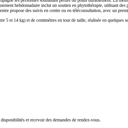
ompagne les personnes souhaitant perdre du poids durablement. La métho
ement hebdomadaire inclut un soutien en phytothérapie, utilisant des p
ntre propose des suivis en centre ou en téléconsultation, avec un premie
ntre 5 et 14 kg) et de centimètres en tour de taille, réalisée en quelques
 disponibilités et recevoir des demandes de rendez-vous.