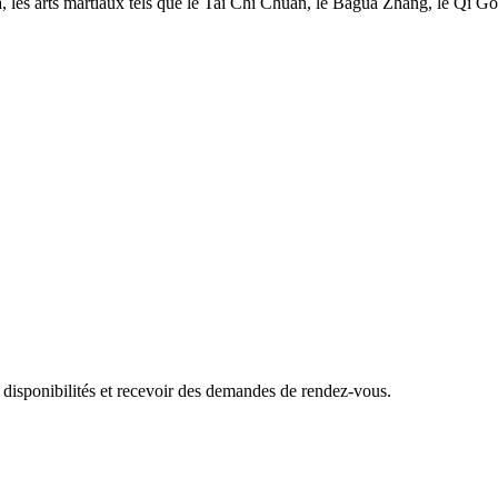
, les arts martiaux tels que le Taï Chi Chuan, le Bagua Zhang, le Qi Gon
 disponibilités et recevoir des demandes de rendez-vous.