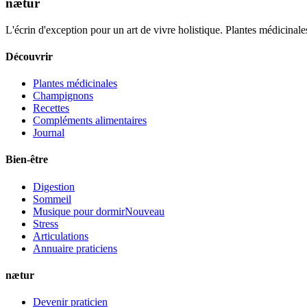
nætur
L'écrin d'exception pour un art de vivre holistique. Plantes médicinales
Découvrir
Plantes médicinales
Champignons
Recettes
Compléments alimentaires
Journal
Bien-être
Digestion
Sommeil
Musique pour dormir
Nouveau
Stress
Articulations
Annuaire praticiens
nætur
Devenir praticien