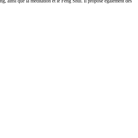
g, ainsi que la méditation et le Feng Shui. Il propose également des