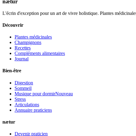
nætur
L'écrin d'exception pour un art de vivre holistique. Plantes médicinales
Découvrir
Plantes médicinales
Champignons
Recettes
Compléments alimentaires
Journal
Bien-être
Digestion
Sommeil
Musique pour dormir
Nouveau
Stress
Articulations
Annuaire praticiens
nætur
Devenir praticien