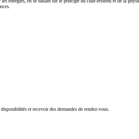
ur les énergies, en se basant sur le principe du clair-ressenti et de la ph
nces.
 disponibilités et recevoir des demandes de rendez-vous.