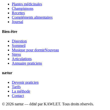
Plantes médicinales
Champignons
Recettes
Compléments alimentaires
Journal
Bien-être
Digestion
Sommeil
Musique pour dormir
Nouveau
Stress
Articulations
Annuaire praticiens
nætur
Devenir praticien
Tarifs
La méthode
Contact
©
2026
nætur — édité par
KAWLET
. Tous droits réservés.