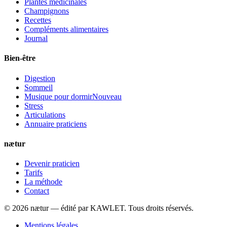
Plantes médicinales
Champignons
Recettes
Compléments alimentaires
Journal
Bien-être
Digestion
Sommeil
Musique pour dormir
Nouveau
Stress
Articulations
Annuaire praticiens
nætur
Devenir praticien
Tarifs
La méthode
Contact
©
2026
nætur — édité par
KAWLET
. Tous droits réservés.
Mentions légales