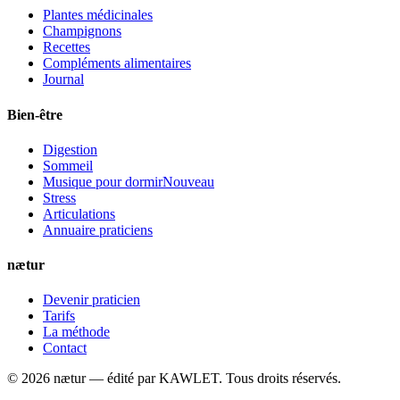
Plantes médicinales
Champignons
Recettes
Compléments alimentaires
Journal
Bien-être
Digestion
Sommeil
Musique pour dormir
Nouveau
Stress
Articulations
Annuaire praticiens
nætur
Devenir praticien
Tarifs
La méthode
Contact
©
2026
nætur — édité par
KAWLET
. Tous droits réservés.