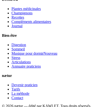
Plantes médicinales
Champignons
Recettes
Compléments alimentaires
Journal
Bien-être
Digestion
Sommeil
Musique pour dormir
Nouveau
Stress
Articulations
Annuaire praticiens
nætur
Devenir praticien
Tarifs
La méthode
Contact
©
2026
nætur — édité par
KAWLET
. Tous droits réservés.