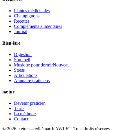
Plantes médicinales
Champignons
Recettes
Compléments alimentaires
Journal
Bien-être
Digestion
Sommeil
Musique pour dormir
Nouveau
Stress
Articulations
Annuaire praticiens
nætur
Devenir praticien
Tarifs
La méthode
Contact
©
2026
nætur — édité par
KAWLET
. Tous droits réservés.