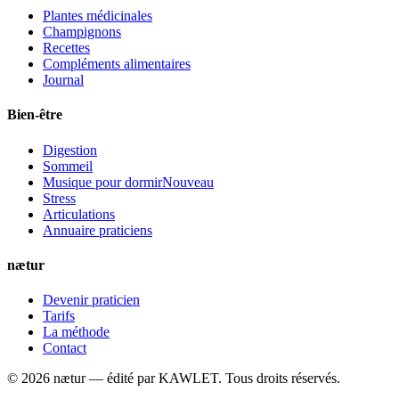
Plantes médicinales
Champignons
Recettes
Compléments alimentaires
Journal
Bien-être
Digestion
Sommeil
Musique pour dormir
Nouveau
Stress
Articulations
Annuaire praticiens
nætur
Devenir praticien
Tarifs
La méthode
Contact
©
2026
nætur — édité par
KAWLET
. Tous droits réservés.