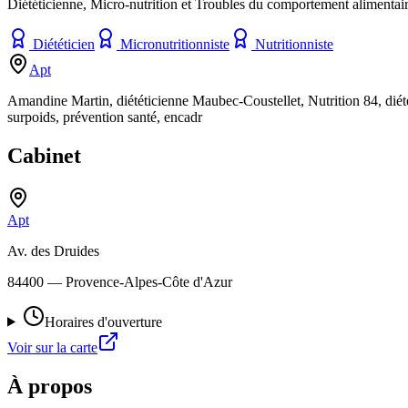
Diététicienne, Micro-nutrition et Troubles du comportement alimentai
Diététicien
Micronutritionniste
Nutritionniste
Apt
Amandine Martin, diététicienne Maubec-Coustellet, Nutrition 84, diétét
surpoids, prévention santé, encadr
Cabinet
Apt
Av. des Druides
84400
— Provence-Alpes-Côte d'Azur
Horaires d'ouverture
Voir sur la carte
À propos