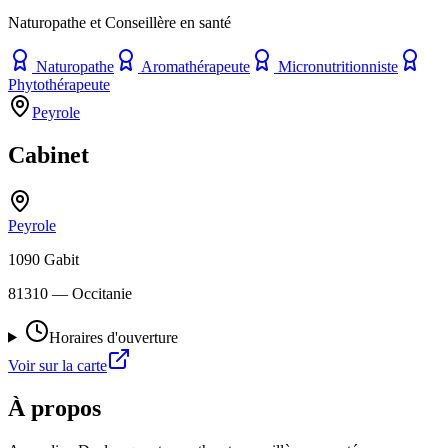
Naturopathe et Conseillère en santé
Naturopathe
Aromathérapeute
Micronutritionniste
Phytothérapeute
Peyrole
Cabinet
Peyrole
1090 Gabit
81310
— Occitanie
Horaires d'ouverture
Voir sur la carte
À propos