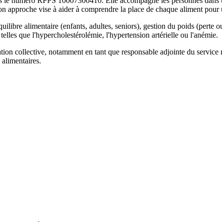
 sous le numéro RPPS 10007300410. Elle accompagne les personnes dans u
 Son approche vise à aider à comprendre la place de chaque aliment pour u
quilibre alimentaire (enfants, adultes, seniors), gestion du poids (pert
 telles que l'hypercholestérolémie, l'hypertension artérielle ou l'anémie.
ation collective, notamment en tant que responsable adjointe du service n
 alimentaires.