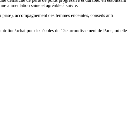
ne démarche de perte de poids progressive et durable, en établissant
ne alimentation saine et agréable à suivre.
e ou prise), accompagnement des femmes enceintes, conseils anti-
utrition/achat pour les écoles du 12e arrondissement de Paris, où elle