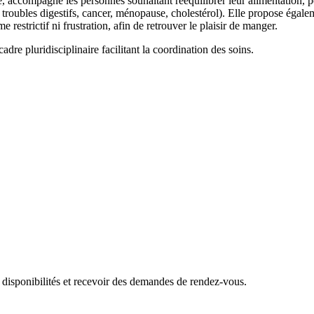
, accompagne les personnes souhaitant rééquilibrer leur alimentation, p
s, troubles digestifs, cancer, ménopause, cholestérol). Elle propose ég
e restrictif ni frustration, afin de retrouver le plaisir de manger.
re pluridisciplinaire facilitant la coordination des soins.
 disponibilités et recevoir des demandes de rendez-vous.