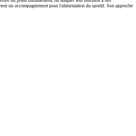
erdre du poids durablement, ou adapter leur nutrition à des
alement un accompagnement pour l'alimentation du sportif. Son approche