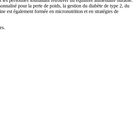
es personnes souhaitant retrouver un équilibre alimentaire durable.
nnalisé pour la perte de poids, la gestion du diabète de type 2, du
line est également formée en micronutrition et en stratégies de
es.