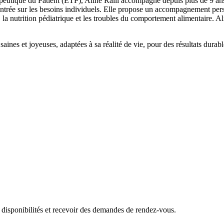
eutique du Patient (ETP), Aline Ralli accompagne depuis plus de 9 ans l
entrée sur les besoins individuels. Elle propose un accompagnement perso
, la nutrition pédiatrique et les troubles du comportement alimentaire. A
aines et joyeuses, adaptées à sa réalité de vie, pour des résultats durabl
 disponibilités et recevoir des demandes de rendez-vous.