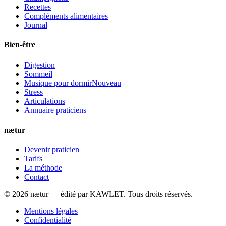
Recettes
Compléments alimentaires
Journal
Bien-être
Digestion
Sommeil
Musique pour dormir
Nouveau
Stress
Articulations
Annuaire praticiens
nætur
Devenir praticien
Tarifs
La méthode
Contact
©
2026
nætur — édité par
KAWLET
. Tous droits réservés.
Mentions légales
Confidentialité