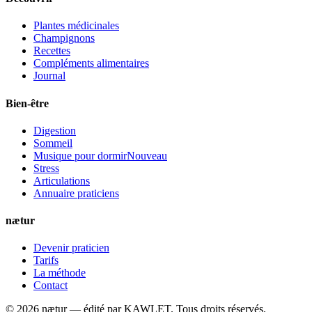
Plantes médicinales
Champignons
Recettes
Compléments alimentaires
Journal
Bien-être
Digestion
Sommeil
Musique pour dormir
Nouveau
Stress
Articulations
Annuaire praticiens
nætur
Devenir praticien
Tarifs
La méthode
Contact
©
2026
nætur — édité par
KAWLET
. Tous droits réservés.