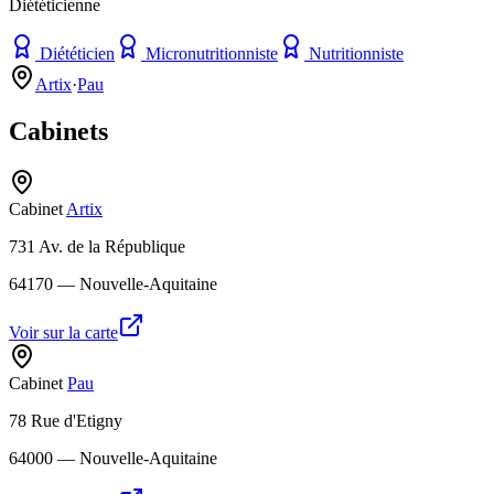
Diététicienne
Diététicien
Micronutritionniste
Nutritionniste
Artix
·
Pau
Cabinets
Cabinet
Artix
731 Av. de la République
64170
— Nouvelle-Aquitaine
Voir sur la carte
Cabinet
Pau
78 Rue d'Etigny
64000
— Nouvelle-Aquitaine