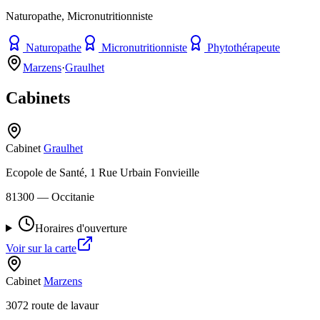
Naturopathe, Micronutritionniste
Naturopathe
Micronutritionniste
Phytothérapeute
Marzens
·
Graulhet
Cabinets
Cabinet
Graulhet
Ecopole de Santé, 1 Rue Urbain Fonvieille
81300
— Occitanie
Horaires d'ouverture
Voir sur la carte
Cabinet
Marzens
3072 route de lavaur