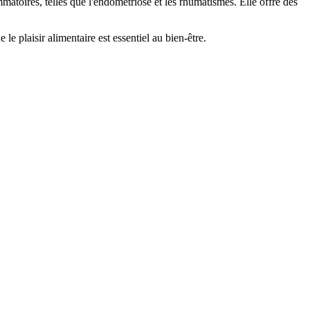
mmatoires, telles que l'endométriose et les rhumatismes. Elle offre des
e plaisir alimentaire est essentiel au bien-être.