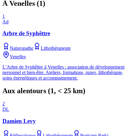
À Venelles
(
1
)
1
Ad
Arbre de Syphêttre
Naturopathe
Lithothérapeute
Venelles
L’Arbre de Syphêttre à Venelles : association de développement
personnel et bien-être. Ateliers, formations, runes, lithothérapie,
soins énergétiques et accompagnement.
Aux alentours
(
1
, < 25 km)
2
DL
Damien Levy
Réflexologue
Lithothérapeute
Praticien Reiki