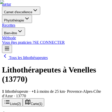
nætur
Carnet d'excellence
Phytothérapie
Recettes
Bien-être
Méthode
Vous êtes praticien ?
SE CONNECTER
Tous les lithothérapeutes
Lithothérapeutes à Venelles
(13770)
1
lithothérapeute
·
+
1
à moins de 25 km
· Provence-Alpes-Côte
d'Azur
· 13770
Liste
(
2
)
Carte
(
1
)