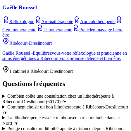
Gaëlle Roussel
Réflexologue
Aromathérapeute
Auriculothérapeute
Gemmothérapeute
Lithothérapeute
Praticien massage bien-
être
Ribécourt-Dreslincourt
Gaëlle Roussel -Equilibrezvous-votre réflexologue et praticienne en
soins énergétiques à Ribecourt vous propose détente et bien-être.
1 cabinet à Ribécourt-Dreslincourt
Questions fréquentes
Combien coûte une consultation chez un lithothérapeute à
Ribécourt-Dreslincourt (60170) ?
▾
Comment choisir un bon lithothérapeute à Ribécourt-Dreslincourt
?
▾
La lithothérapeute est-elle remboursée par la mutuelle dans le
Nord ?
▾
Puis-je consulter un lithothérapeute à distance depuis Ribécourt-