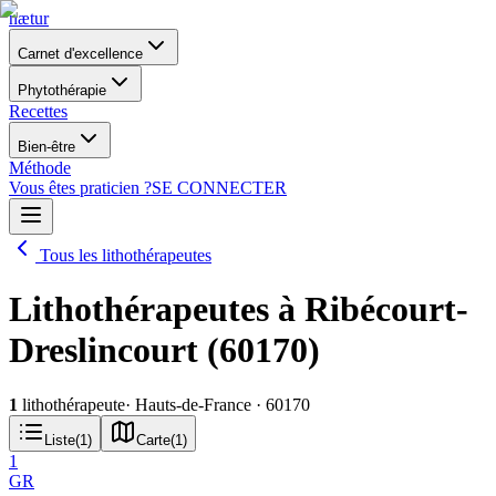
nætur
Carnet d'excellence
Phytothérapie
Recettes
Bien-être
Méthode
Vous êtes praticien ?
SE CONNECTER
Tous les lithothérapeutes
Lithothérapeutes à Ribécourt-
Dreslincourt (60170)
1
lithothérapeute
· Hauts-de-France
· 60170
Liste
(
1
)
Carte
(
1
)
1
GR