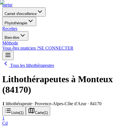
nætur
Carnet d'excellence
Phytothérapie
Recettes
Bien-être
Méthode
Vous êtes praticien ?
SE CONNECTER
Tous les lithothérapeutes
Lithothérapeutes à Monteux
(84170)
1
lithothérapeute
· Provence-Alpes-Côte d'Azur
· 84170
Liste
(
1
)
Carte
(
1
)
1
Cd