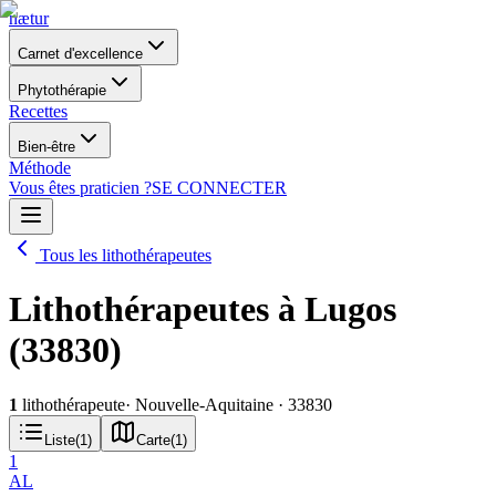
nætur
Carnet d'excellence
Phytothérapie
Recettes
Bien-être
Méthode
Vous êtes praticien ?
SE CONNECTER
Tous les lithothérapeutes
Lithothérapeutes à Lugos
(33830)
1
lithothérapeute
· Nouvelle-Aquitaine
· 33830
Liste
(
1
)
Carte
(
1
)
1
AL