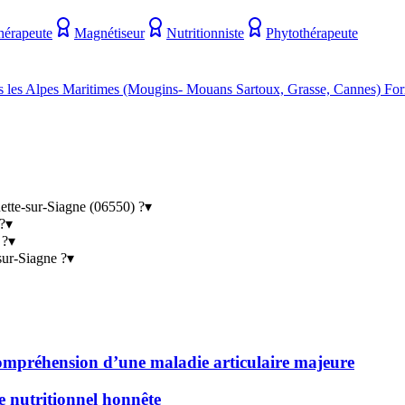
hérapeute
Magnétiseur
Nutritionniste
Phytothérapeute
ns les Alpes Maritimes (Mougins- Mouans Sartoux, Grasse, Cannes) Fo
ette-sur-Siagne (06550) ?
▾
?
▾
 ?
▾
sur-Siagne ?
▾
 compréhension d’une maladie articulaire majeure
de nutritionnel honnête