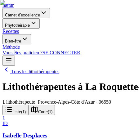
nætur
Carnet d'excellence
Phytothérapie
Recettes
Bien-être
Méthode
Vous êtes praticien ?
SE CONNECTER
Tous les lithothérapeutes
Lithothérapeutes à La Roquette
1
lithothérapeute
· Provence-Alpes-Côte d'Azur
· 06550
Liste
(
1
)
Carte
(
1
)
1
ID
Isabelle Desplaces